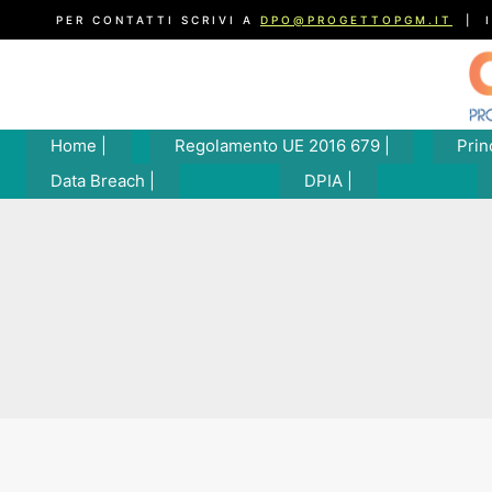
Salta
PER CONTATTI SCRIVI A
DPO@PROGETTOPGM.IT
| I
al
contenuto
Home |
Regolamento UE 2016 679 |
Prin
Data Breach |
DPIA |