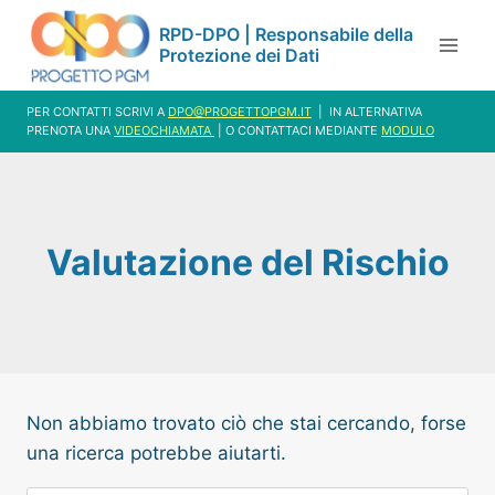
Salta
RPD-DPO | Responsabile della
al
Protezione dei Dati
contenuto
PER CONTATTI SCRIVI A
DPO@PROGETTOPGM.IT
| IN ALTERNATIVA
PRENOTA UNA
VIDEOCHIAMATA
| O CONTATTACI MEDIANTE
MODULO
Valutazione del Rischio
Non abbiamo trovato ciò che stai cercando, forse
una ricerca potrebbe aiutarti.