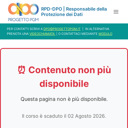
Salta
RPD-DPO | Responsabile della
al
Protezione dei Dati
contenuto
PER CONTATTI SCRIVI A
DPO@PROGETTOPGM.IT
| IN ALTERNATIVA
PRENOTA UNA
VIDEOCHIAMATA
| O CONTATTACI MEDIANTE
MODULO
⏰ Contenuto non più
disponibile
Questa pagina non è più disponibile.
Il corso è scaduto il 02 Agosto 2026.