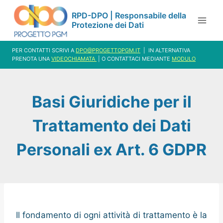
Salta
RPD-DPO | Responsabile della
al
Protezione dei Dati
contenuto
PER CONTATTI SCRIVI A
DPO@PROGETTOPGM.IT
| IN ALTERNATIVA
PRENOTA UNA
VIDEOCHIAMATA
| O CONTATTACI MEDIANTE
MODULO
Basi Giuridiche per il
Trattamento dei Dati
Personali ex Art. 6 GDPR
Il fondamento di ogni attività di trattamento è la