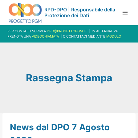
Salta
RPD-DPO | Responsabile della
al
Protezione dei Dati
contenuto
PER CONTATTI SCRIVI A
DPO@PROGETTOPGM.IT
| IN ALTERNATIVA
PRENOTA UNA
VIDEOCHIAMATA
| O CONTATTACI MEDIANTE
MODULO
Rassegna Stampa
News dal DPO 7 Agosto