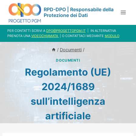
Salta
RPD-DPO | Responsabile della
al
Protezione dei Dati
contenuto
PER CONTATTI SCRIVI A
DPO@PROGETTOPGM.IT
| IN ALTERNATIVA
PRENOTA UNA
VIDEOCHIAMATA
| O CONTATTACI MEDIANTE
MODULO
/
Documenti
/
DOCUMENTI
Regolamento (UE)
2024/1689
sull’intelligenza
artificiale