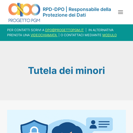
Salta
RPD-DPO | Responsabile della
al
Protezione dei Dati
contenuto
PER CONTATTI SCRIVI A
DPO@PROGETTOPGM.IT
| IN ALTERNATIVA
PRENOTA UNA
VIDEOCHIAMATA
| O CONTATTACI MEDIANTE
MODULO
Tutela dei minori