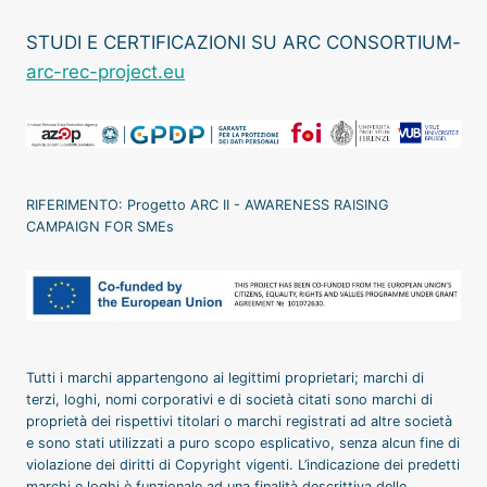
DIGITALE
–
STUDI E CERTIFICAZIONI SU ARC CONSORTIUM-
SINTESI
arc-rec-project.eu
DELL’AUDIZIONE
DEL
PRESIDENTE
DEL
GARANTE
PRIVACY
RIFERIMENTO: Progetto ARC II - AWARENESS RAISING
CAMPAIGN FOR SMEs
Tutti i marchi appartengono ai legittimi proprietari; marchi di
terzi, loghi, nomi corporativi e di società citati sono marchi di
proprietà dei rispettivi titolari o marchi registrati ad altre società
e sono stati utilizzati a puro scopo esplicativo, senza alcun fine di
violazione dei diritti di Copyright vigenti. L’indicazione dei predetti
marchi e loghi è funzionale ad una finalità descrittiva delle