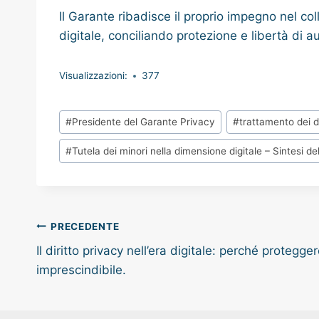
Il Garante ribadisce il proprio impegno nel co
digitale, conciliando protezione e libertà di 
Visualizzazioni:
377
Tag
#
Presidente del Garante Privacy
#
trattamento dei d
articolo:
#
Tutela dei minori nella dimensione digitale – Sintesi d
Navigazione
PRECEDENTE
Il diritto privacy nell’era digitale: perché protegger
articoli
imprescindibile.