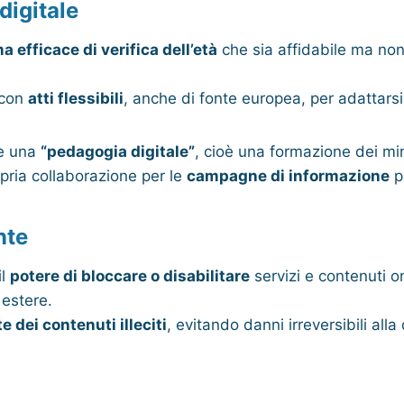
digitale
a efficace di verifica dell’età
che sia affidabile ma non 
 con
atti flessibili
, anche di fonte europea, per adattarsi
re una
“pedagogia digitale”
, cioè una formazione dei mi
opria collaborazione per le
campagne di informazione
pr
nte
il
potere di bloccare o disabilitare
servizi e contenuti o
 estere.
te dei contenuti illeciti
, evitando danni irreversibili alla