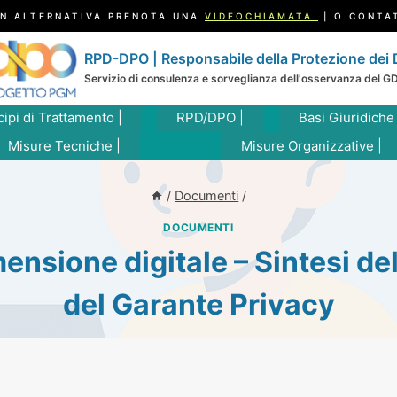
N ALTERNATIVA PRENOTA UNA
VIDEOCHIAMATA
| O CONTA
RPD-DPO | Responsabile della Protezione dei 
Servizio di consulenza e sorveglianza dell'osservanza del G
cipi di Trattamento |
RPD/DPO |
Basi Giuridiche
Misure Tecniche |
Misure Organizzative |
/
Documenti
/
DOCUMENTI
mensione digitale – Sintesi de
del Garante Privacy