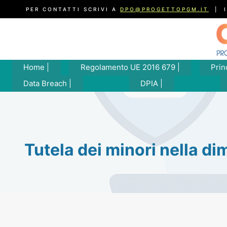
Salta
PER CONTATTI SCRIVI A
DPO@PROGETTOPGM.IT
| I
al
contenuto
Home |
Regolamento UE 2016 679 |
Prin
Data Breach |
DPIA |
Tutela dei minori nella di