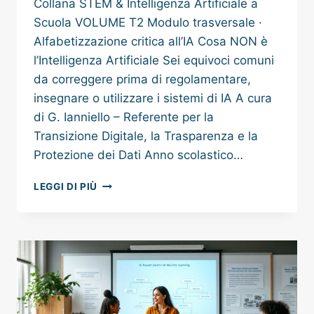
Collana STEM & Intelligenza Artificiale a
Scuola VOLUME T2 Modulo trasversale ·
Alfabetizzazione critica all’IA Cosa NON è
l’Intelligenza Artificiale Sei equivoci comuni
da correggere prima di regolamentare,
insegnare o utilizzare i sistemi di IA A cura
di G. Ianniello – Referente per la
Transizione Digitale, la Trasparenza e la
Protezione dei Dati Anno scolastico…
COSA
LEGGI DI PIÙ
L’IA
NON
È:
GUIDA
CRITICA
PER
DOCENTI
E