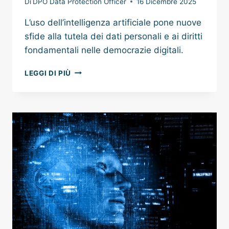
Di
DPO Data Protection Officer
16 Dicembre 2025
L’uso dell’intelligenza artificiale pone nuove
sfide alla tutela dei dati personali e ai diritti
fondamentali nelle democrazie digitali.
INTELLIGENZA
LEGGI DI PIÙ
ARTIFICIALE
E
DATI
PERSONALI:
LE
SFIDE
PER
UNA
DEMOCRAZIA
DIGITALE